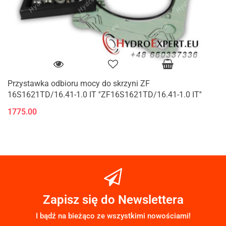
Przystawka odbioru mocy do skrzyni ZF
16S1621TD/16.41-1.0 IT ''ZF16S1621TD/16.41-1.0 IT''
1775.00
Zapisz się do Newslettera
I bądź na bieżąco ze wszystkimi nowościami!