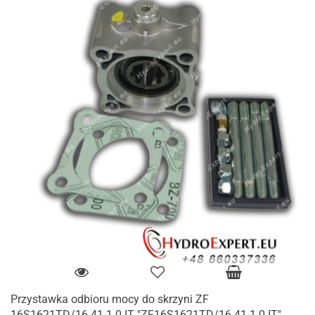
Przystawka odbioru mocy do skrzyni ZF
16S1621TD/16.41-1.0 IT ''ZF16S1621TD/16.41-1.0 IT''