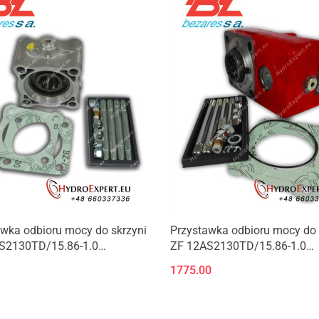
wka odbioru mocy do skrzyni
Przystawka odbioru mocy do 
S2130TD/15.86-1.0
ZF 12AS2130TD/15.86-1.0
S2130TD/15.86-1.0/
/ZF12AS2130TD/15.86-1.0/
1775.00