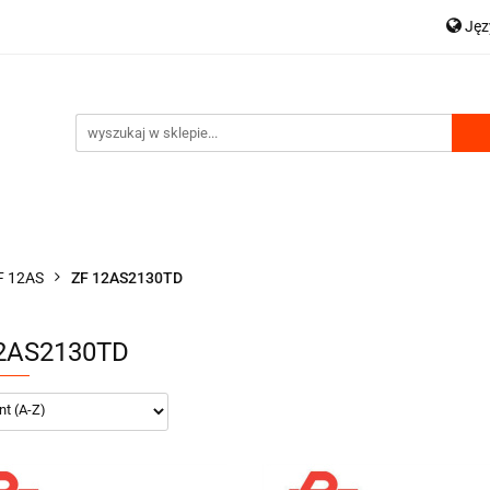
Ję
OWA
HDS AKCESORIA
WYCIĄGARKI
P
 WYDMUCHU
ZESTAWY HYDRAULICZNE
WSPARCIE
En
WYCIĄGARKI
KOMPRESORY DO WYDMUCHU
F 12AS
ZF 12AS2130TD
2AS2130TD