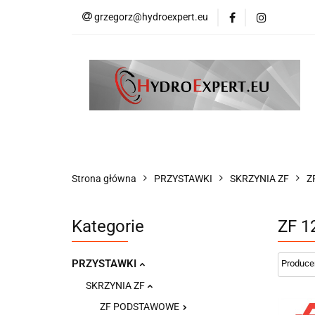
grzegorz@hydroexpert.eu
HYDRAULIKA SIŁ
KOMPRESORY DO
PRODUCENCI
HYDRAULIKA SIŁOWA
HDS AKCESORIA
WSPARCIE TECHNICZNE
PRODUCENCI
Strona główna
PRZYSTAWKI
SKRZYNIA ZF
Z
Kategorie
ZF 1
PRZYSTAWKI
SKRZYNIA ZF
ZF PODSTAWOWE