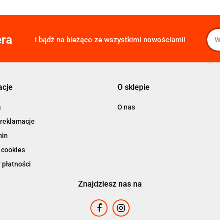
era
I bądź na bieżąco ze wszystkimi nowościami!
acje
O sklepie
a
O nas
 reklamacje
min
 cookies
 płatności
Znajdziesz nas na