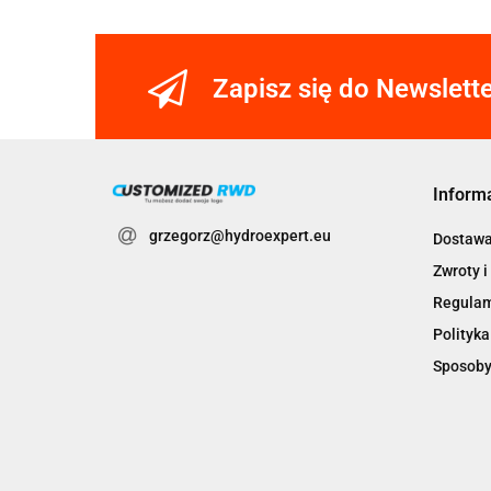
Zapisz się do Newslett
Inform
grzegorz@hydroexpert.eu
Dostaw
Zwroty i
Regula
Polityka
Sposoby