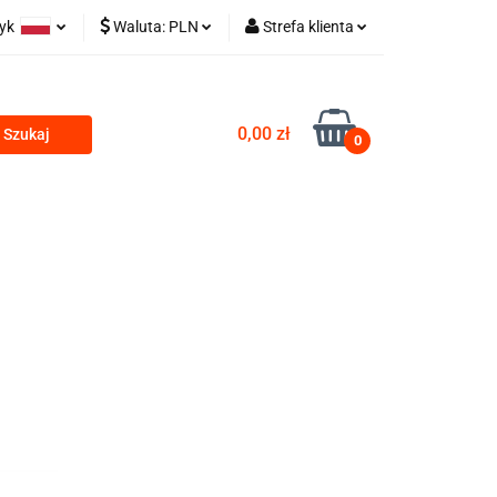
zyk
Waluta:
PLN
Strefa klienta
olski
PLN
Zaloguj się
 TECHNICZNE
glish
EUR
Zarejestruj się
0,00 zł
0
CZK
Dodaj zgłoszenie
ZESTAWY HYDRAULICZNE