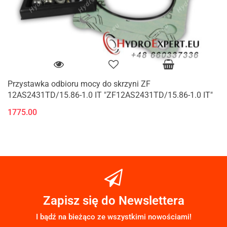
Przystawka odbioru mocy do skrzyni ZF
12AS2431TD/15.86-1.0 IT "ZF12AS2431TD/15.86-1.0 IT"
1775.00
Zapisz się do Newslettera
I bądź na bieżąco ze wszystkimi nowościami!