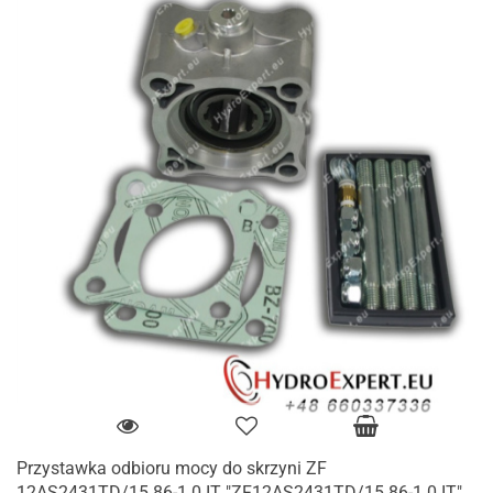
Przystawka odbioru mocy do skrzyni ZF
12AS2431TD/15.86-1.0 IT "ZF12AS2431TD/15.86-1.0 IT"