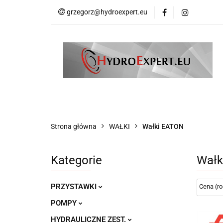
grzegorz@hydroexpert.eu
HYDRAULIKA SIŁ
KOMPRESORY DO
PRODUCENCI
HYDRAULIKA SIŁOWA
HDS AKCESORIA
WSPARCIE TECHNICZNE
PRODUCENCI
Strona główna
WAŁKI
Wałki EATON
Kategorie
Wałk
PRZYSTAWKI
POMPY
HYDRAULICZNE ZEST.