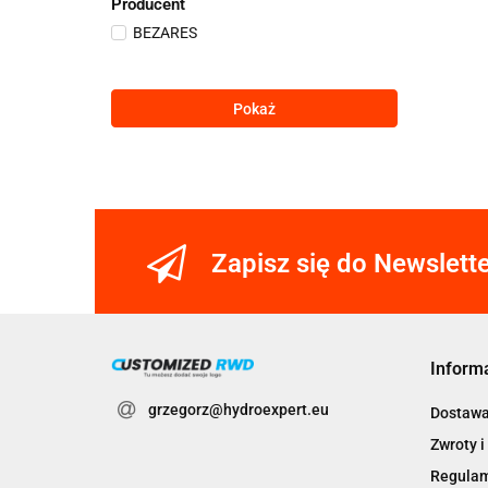
Producent
BEZARES
Pokaż
Zapisz się do Newslett
Inform
grzegorz@hydroexpert.eu
Dostaw
Zwroty i
Regula