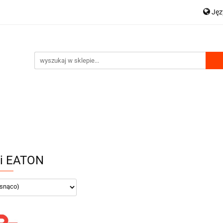
Ję
OWA
HDS AKCESORIA
WYCIĄGARKI
P
 WYDMUCHU
ZESTAWY HYDRAULICZNE
WSPARCIE
En
WYCIĄGARKI
KOMPRESORY DO WYDMUCHU
i EATON