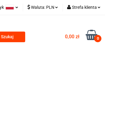
zyk
Waluta:
PLN
Strefa klienta
olski
PLN
Zaloguj się
 TECHNICZNE
glish
EUR
Zarejestruj się
0,00 zł
0
CZK
Dodaj zgłoszenie
ZESTAWY HYDRAULICZNE