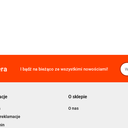
era
I bądź na bieżąco ze wszystkimi nowościami!
acje
O sklepie
a
O nas
 reklamacje
min