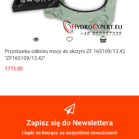
Przystawka odbioru mocy do skrzyni ZF 16S109/13.42
''ZF16S109/13.42''
1775.00
Zapisz się do Newslettera
I bądź na bieżąco ze wszystkimi nowościami!