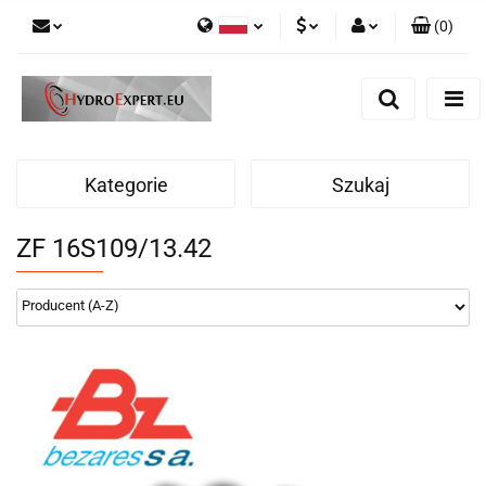
(
0
)
Polski
PLN
Zaloguj się
English
Zarejestruj się
EUR
Dodaj zgłoszenie
CZK
Kategorie
Szukaj
ZF 16S109/13.42