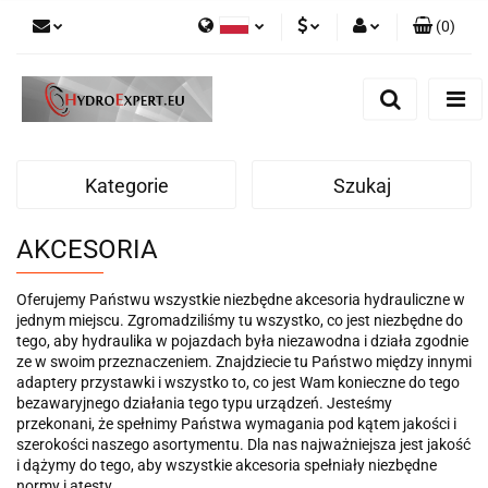
(
0
)
Polski
PLN
Zaloguj się
English
Zarejestruj się
EUR
Dodaj zgłoszenie
CZK
Kategorie
Szukaj
AKCESORIA
Oferujemy Państwu wszystkie niezbędne akcesoria hydrauliczne w
jednym miejscu. Zgromadziliśmy tu wszystko, co jest niezbędne do
tego, aby hydraulika w pojazdach była niezawodna i działa zgodnie
ze w swoim przeznaczeniem. Znajdziecie tu Państwo między innymi
adaptery przystawki i wszystko to, co jest Wam konieczne do tego
bezawaryjnego działania tego typu urządzeń. Jesteśmy
przekonani, że spełnimy Państwa wymagania pod kątem jakości i
szerokości naszego asortymentu. Dla nas najważniejsza jest jakość
i dążymy do tego, aby wszystkie akcesoria spełniały niezbędne
normy i atesty.