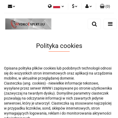
(
0
)
Polski
PLN
Zaloguj się
English
Zarejestruj się
EUR
Dodaj zgłoszenie
CZK
Polityka cookies
Opisana polityka plików cookies lub podobnych technologii odnosi
się do wszystkich stron internetowych oraz aplikacji na urządzenia
mobilne, w aktualnie przeglądanej domenie.
Ciasteczka (ang. cookies) - niewielkie informacje tekstowe,
wysyłane przez serwer WWW i zapisywane po stronie użytkownika
(zazwyczaj na twardym dysku). Domyślne parametry ciasteczek
pozwalają na odczytanie informacji w nich zawartych jedynie
serwerowi, który je utworzył. Ciasteczka są stosowane najczęściej
w przypadku liczników, sond, sklepów internetowych, stron
wymagających logowania, reklam i do monitorowania aktywności