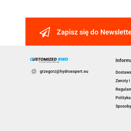
Zapisz się do Newslett
Inform
grzegorz@hydroexpert.eu
Dostaw
Zwroty i
Regula
Polityka
Sposoby