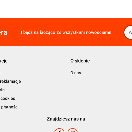
era
I bądź na bieżąco ze wszystkimi nowościami!
acje
O sklepie
a
O nas
 reklamacje
min
 cookies
 płatności
Znajdziesz nas na