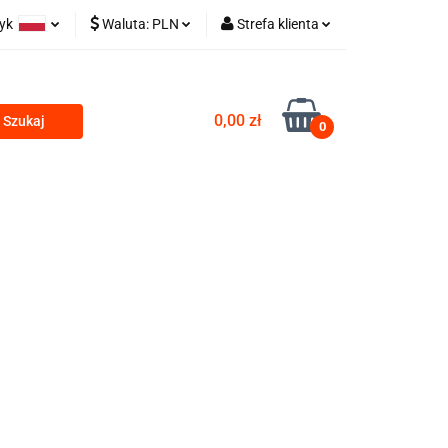
zyk
Waluta:
PLN
Strefa klienta
olski
PLN
Zaloguj się
 TECHNICZNE
glish
EUR
Zarejestruj się
0,00 zł
0
CZK
Dodaj zgłoszenie
ZESTAWY HYDRAULICZNE