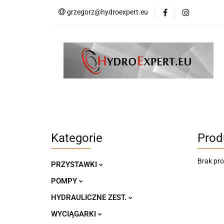
grzegorz@hydroexpert.eu
HYDRAULIKA SIŁ
KOMPRESORY DO
PRODUCENCI
HYDRAULIKA SIŁOWA
HDS AKCESORIA
WSPARCIE TECHNICZNE
PRODUCENCI
Kategorie
Prod
Brak pr
PRZYSTAWKI
POMPY
HYDRAULICZNE ZEST.
WYCIĄGARKI