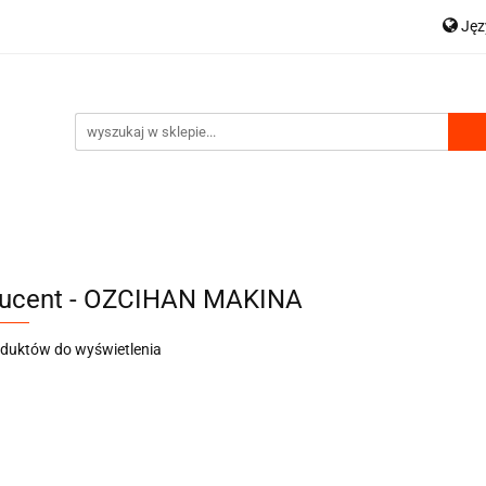
Ję
OWA
HDS AKCESORIA
WYCIĄGARKI
P
 WYDMUCHU
ZESTAWY HYDRAULICZNE
WSPARCIE
En
WYCIĄGARKI
KOMPRESORY DO WYDMUCHU
ucent - OZCIHAN MAKINA
oduktów do wyświetlenia