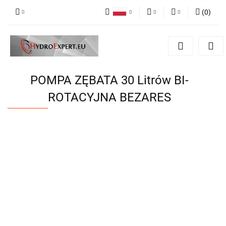
(
0
)
Polski
PLN
Zaloguj się
English
Zarejestruj się
EUR
Dodaj zgłoszenie
CZK
POMPA ZĘBATA 30 Litrów BI-
ROTACYJNA BEZARES