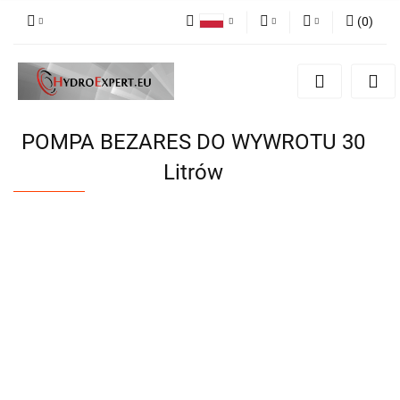
(
0
)
Polski
PLN
Zaloguj się
English
Zarejestruj się
EUR
Dodaj zgłoszenie
CZK
POMPA BEZARES DO WYWROTU 30
Litrów