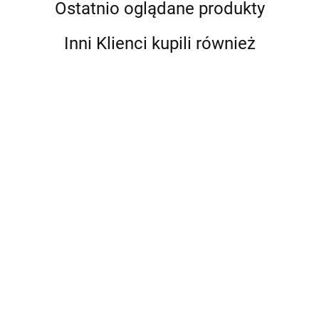
Ostatnio oglądane produkty
Inni Klienci kupili również
POMPA
POMPA
POMPA
POMPA
DO
DO
DO
DO
WYWROTU
WYWROTU
WYWROTU
WYWROTU
POMPA
1377.60
1635.90
1709.70
1070.10
40 Litrów
60 Litrów
80 Litrów
80 Litrów
HYDRAULICZNA
ZĘBATA 82L -
1020.90
lewa