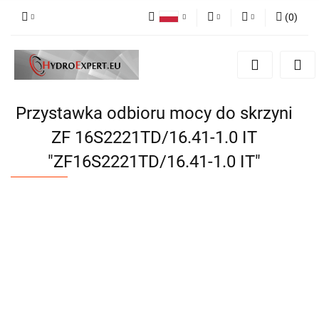
(
0
)
Polski
PLN
Zaloguj się
English
Zarejestruj się
EUR
Dodaj zgłoszenie
CZK
Przystawka odbioru mocy do skrzyni
ZF 16S2221TD/16.41-1.0 IT
"ZF16S2221TD/16.41-1.0 IT"