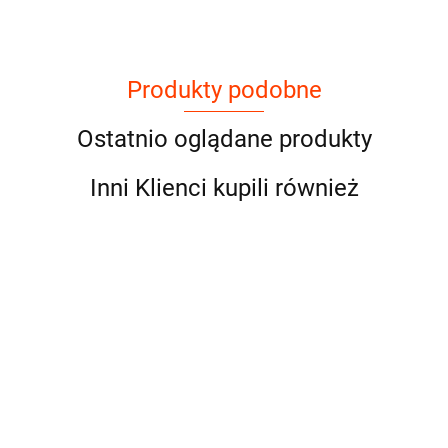
Produkty podobne
Ostatnio oglądane produkty
Inni Klienci kupili również
Przystawka
Przystawka
odbioru
odbioru
mocy
mocy do
Przystawka
Przystawka
Pr
1600.00
2306.25
Bezares z
skrzyni