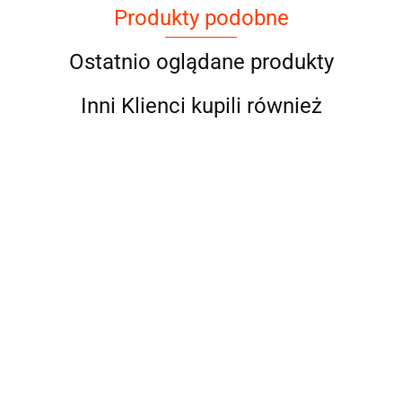
Produkty podobne
Ostatnio oglądane produkty
Inni Klienci kupili również
Przystawka
odbioru
mocy
Przystawka
Przystawka
Przystawka
662.50
"kostka" do
odbioru mocy do
odbioru mocy do
odbioru mocy
skrzyni ZF
skrzyni ZF
skrzyni ZF
skrzyni ZF
662.50
662.50
662.50
DAF MAN
12AS1210TO
12AS1420TD
12AS1420TO
IVECO
"ZF12AS1210TO"
"ZF12AS1420TD"
"ZF12AS1420