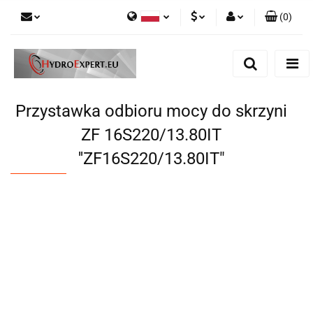
(
0
)
Polski
PLN
Zaloguj się
English
Zarejestruj się
EUR
Dodaj zgłoszenie
CZK
Przystawka odbioru mocy do skrzyni
ZF 16S220/13.80IT
''ZF16S220/13.80IT"