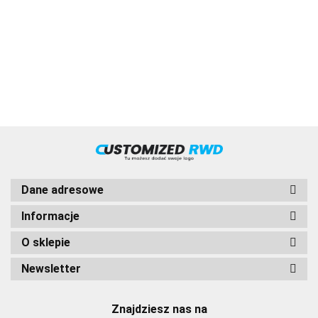
IVECO
"ZF12AS1210TO"
"ZF12AS1420TD"
"ZF12AS1420
VOLVO
Dane adresowe
Informacje
O sklepie
HVD
Newsletter
Znajdziesz nas na