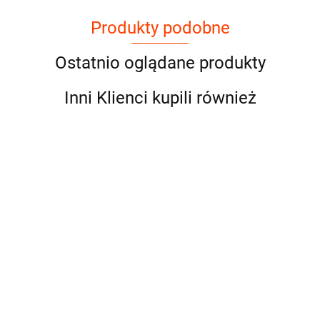
Produkty podobne
Ostatnio oglądane produkty
Inni Klienci kupili również
Przystawka
odbioru
mocy
Przystawka
Przystawka
Przystawka
662.50
"kostka" do
odbioru mocy do
odbioru mocy do
odbioru mocy
skrzyni ZF
skrzyni ZF
skrzyni ZF
skrzyni ZF
662.50
662.50
662.50
DAF MAN
12AS1210TO
12AS1420TD
12AS1420TO