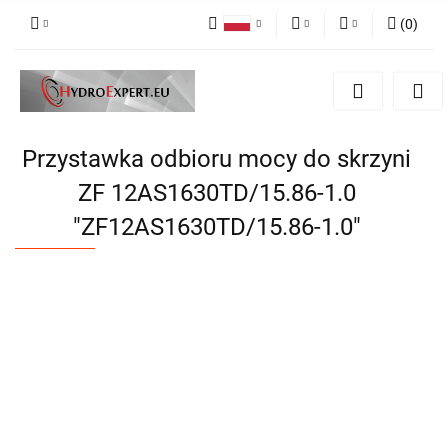
(
0
)
Polski
PLN
Zaloguj się
English
Zarejestruj się
EUR
Dodaj zgłoszenie
CZK
Przystawka odbioru mocy do skrzyni
ZF 12AS1630TD/15.86-1.0
"ZF12AS1630TD/15.86-1.0"