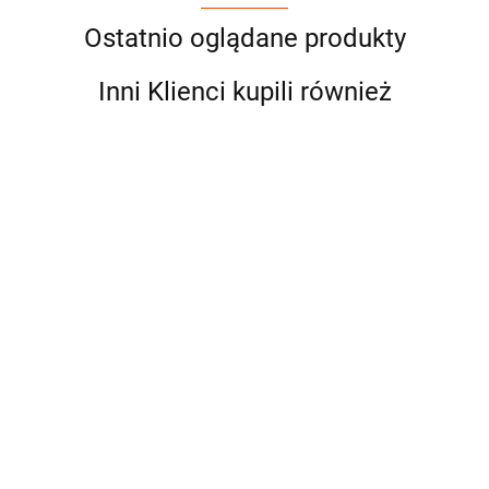
Ostatnio oglądane produkty
Inni Klienci kupili również
Przystawka
odbioru
mocy
Przystawka
Przystawka
Przystawka
662.50
"kostka" do
odbioru mocy do
odbioru mocy do
odbioru mocy
skrzyni ZF
skrzyni ZF
skrzyni ZF
skrzyni ZF
662.50
662.50
662.50
DAF MAN
12AS1210TO
12AS1420TD
12AS1420TO
IVECO
"ZF12AS1210TO"
"ZF12AS1420TD"
"ZF12AS1420
VOLVO