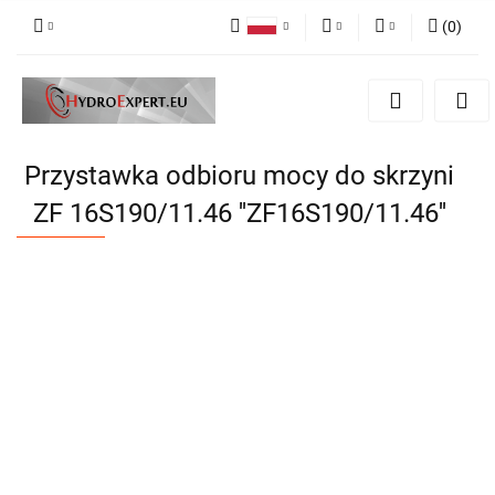
(
0
)
Polski
PLN
Zaloguj się
English
Zarejestruj się
EUR
Dodaj zgłoszenie
CZK
Przystawka odbioru mocy do skrzyni
ZF 16S190/11.46 ''ZF16S190/11.46''