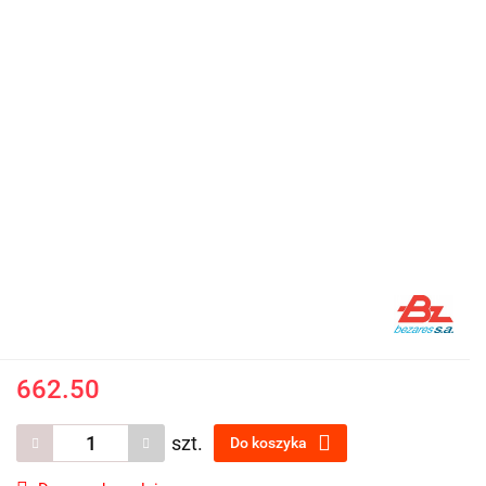
662.50
szt.
Do koszyka