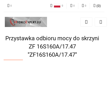
(
0
)
Polski
PLN
Zaloguj się
English
Zarejestruj się
EUR
Dodaj zgłoszenie
CZK
Przystawka odbioru mocy do skrzyni
ZF 16S160A/17.47
''ZF16S160A/17.47''