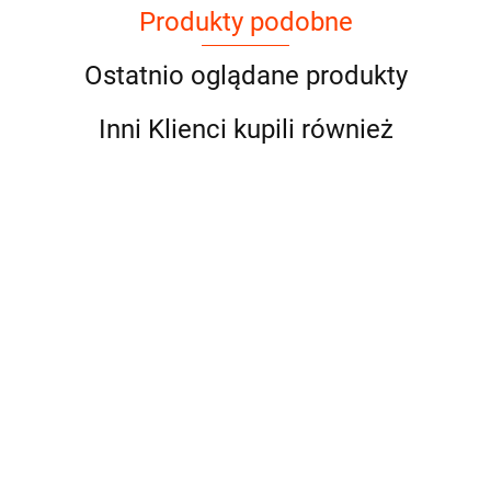
Produkty podobne
Ostatnio oglądane produkty
Inni Klienci kupili również
Przystawka
odbioru
mocy
Przystawka
Przystawka
Przystawka
662.50
"kostka" do
odbioru mocy do
odbioru mocy do
odbioru mocy
skrzyni ZF
skrzyni ZF
skrzyni ZF
skrzyni ZF
662.50
662.50
662.50
DAF MAN
12AS1210TO
12AS1420TD
12AS1420TO
IVECO
"ZF12AS1210TO"
"ZF12AS1420TD"
"ZF12AS1420