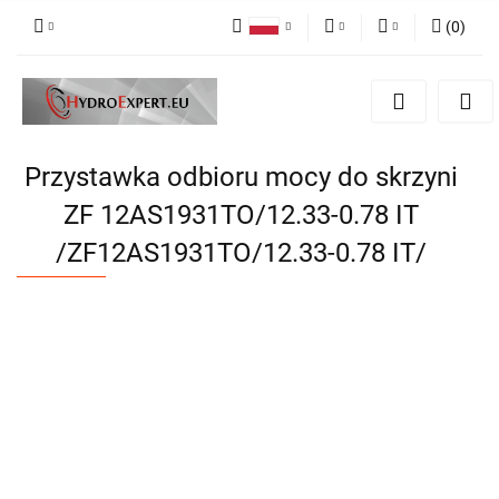
(
0
)
Polski
PLN
Zaloguj się
English
Zarejestruj się
EUR
Dodaj zgłoszenie
CZK
Przystawka odbioru mocy do skrzyni
ZF 12AS1931TO/12.33-0.78 IT
/ZF12AS1931TO/12.33-0.78 IT/