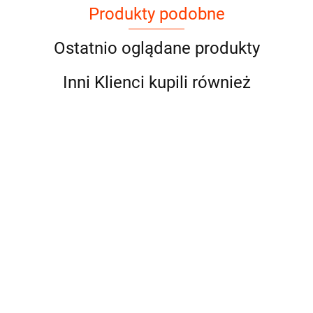
Produkty podobne
Ostatnio oglądane produkty
Inni Klienci kupili również
Przystawka
odbioru
mocy
Przystawka
Przystawka
Przystawka
662.50
"kostka" do
odbioru mocy do
odbioru mocy do
odbioru mocy
skrzyni ZF
skrzyni ZF
skrzyni ZF
skrzyni ZF
662.50
662.50
662.50
DAF MAN
12AS1210TO
12AS1420TD
12AS1420TO
IVECO
"ZF12AS1210TO"
"ZF12AS1420TD"
"ZF12AS1420