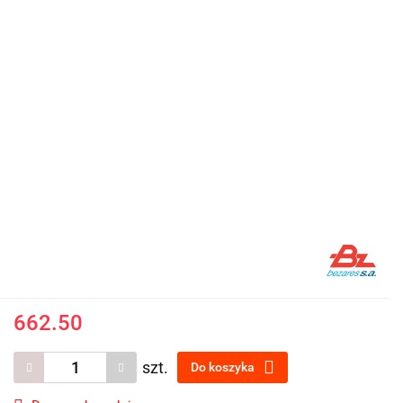
662.50
szt.
Do koszyka