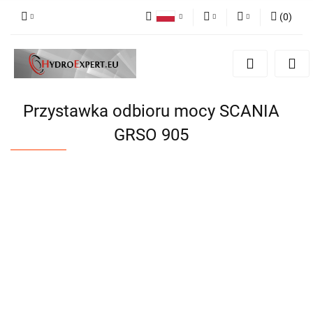
(
0
)
Polski
PLN
Zaloguj się
English
Zarejestruj się
EUR
Dodaj zgłoszenie
CZK
Przystawka odbioru mocy SCANIA
GRSO 905