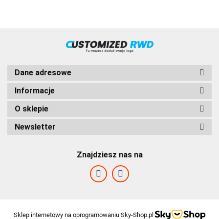
FS5206,
FSO5206
Przełożenie
1:1,72 Kod
Bezares
1211503
Dane adresowe
Informacje
O sklepie
Newsletter
Znajdziesz nas na
HVD
Sklep internetowy na oprogramowaniu Sky-Shop.pl