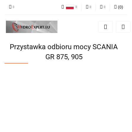
(
0
)
Polski
PLN
Zaloguj się
English
Zarejestruj się
EUR
Dodaj zgłoszenie
CZK
Przystawka odbioru mocy SCANIA
GR 875, 905