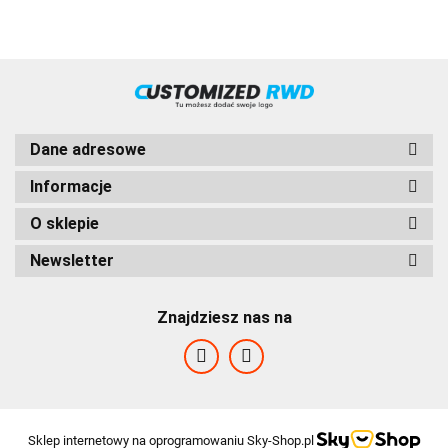
1:1,72
FS5206,
FSO5206
Przełożenie
1:1,72 Kod
Bezares
1211503
Dane adresowe
Informacje
O sklepie
Newsletter
Znajdziesz nas na
HVD
Sklep internetowy na oprogramowaniu Sky-Shop.pl