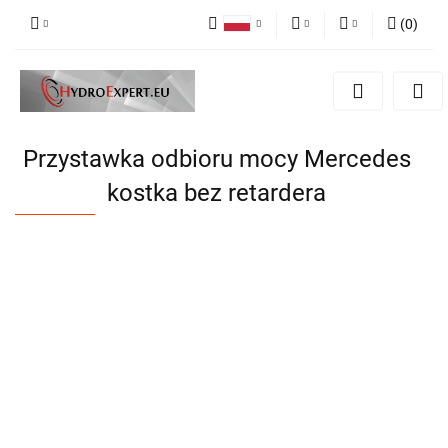
(
0
)
Polski
PLN
Zaloguj się
English
Zarejestruj się
EUR
Dodaj zgłoszenie
CZK
Przystawka odbioru mocy Mercedes
kostka bez retardera