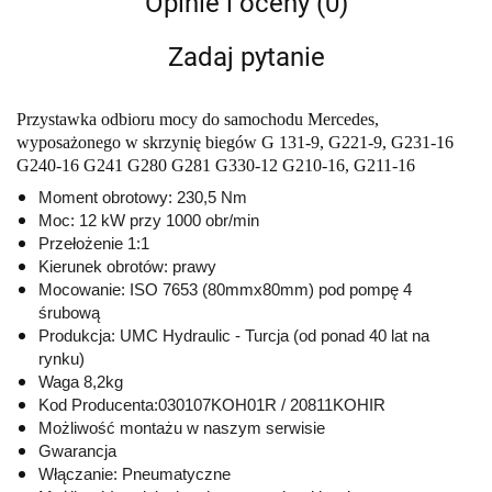
Opinie i oceny (0)
Zadaj pytanie
Przystawka odbioru mocy do samochodu Mercedes,
wyposażonego w skrzynię biegów G 131-9, G221-9, G231-16
G240-16 G241 G280 G281 G330-12 G210-16, G211-16
Moment obrotowy: 230,5 Nm
Moc: 12 kW przy 1000 obr/min
Przełożenie 1:1
Kierunek obrotów: prawy
Mocowanie: ISO 7653 (80mmx80mm) pod pompę 4
śrubową
Produkcja: UMC Hydraulic - Turcja (od ponad 40 lat na
rynku)
Waga 8,2kg
Kod Producenta:
030107KOH01R / 20811KOHIR
Możliwość montażu w naszym serwisie
Gwarancja
Włączanie: Pneumatyczne