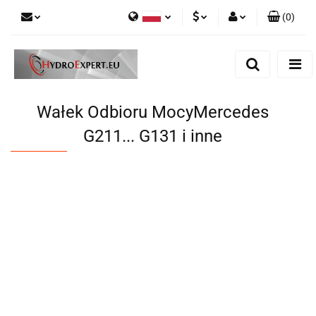
(
0
)
Polski
PLN
Zaloguj się
English
Zarejestruj się
EUR
Dodaj zgłoszenie
CZK
Wałek Odbioru MocyMercedes
G211... G131 i inne