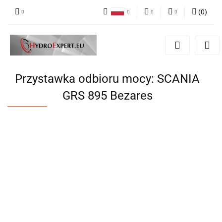
(
0
)
Polski
PLN
Zaloguj się
English
Zarejestruj się
EUR
Dodaj zgłoszenie
CZK
Przystawka odbioru mocy: SCANIA
GRS 895 Bezares