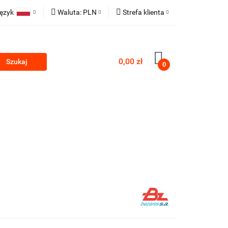
ęzyk
Waluta:
PLN
Strefa klienta
Polski
PLN
Zaloguj się
TECHNICZNE
English
EUR
Zarejestruj się
0,00 zł
0
CZK
Dodaj zgłoszenie
ESTAWY HYDRAULICZNE