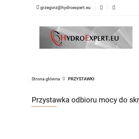
grzegorz@hydroexpert.eu
HYDRAULIKA SIŁ
KOMPRESORY DO
PRODUCENCI
HYDRAULIKA SIŁOWA
HDS AKCESORIA
WSPARCIE TECHNICZNE
PRODUCENCI
Strona główna
PRZYSTAWKI
Przystawka odbioru mocy do skr