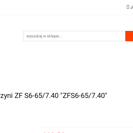
J
OWA
HDS AKCESORIA
WYCIĄGARKI
 WYDMUCHU
ZESTAWY HYDRAULICZNE
WSPARCIE 
WYCIĄGARKI
KOMPRESORY DO WYDMUCHU
Z
zyni ZF S6-65/7.40 "ZFS6-65/7.40"