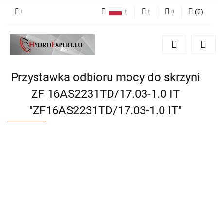
(
0
)
Polski
PLN
Zaloguj się
English
Zarejestruj się
EUR
Dodaj zgłoszenie
CZK
Przystawka odbioru mocy do skrzyni
ZF 16AS2231TD/17.03-1.0 IT
''ZF16AS2231TD/17.03-1.0 IT''