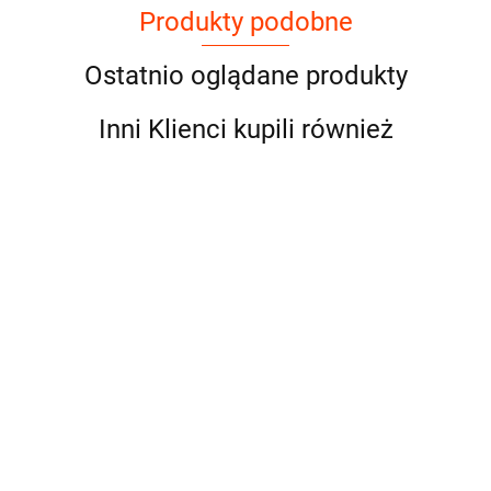
Produkty podobne
Ostatnio oglądane produkty
Inni Klienci kupili również
Przystawka
odbioru
mocy
Przystawka
Przystawka
Przystawka
662.50
"kostka" do
odbioru mocy do
odbioru mocy do
odbioru mocy
skrzyni ZF
skrzyni ZF
skrzyni ZF
skrzyni ZF
662.50
662.50
662.50
DAF MAN
12AS1210TO
12AS1420TD
12AS1420TO
IVECO
"ZF12AS1210TO"
"ZF12AS1420TD"
"ZF12AS1420