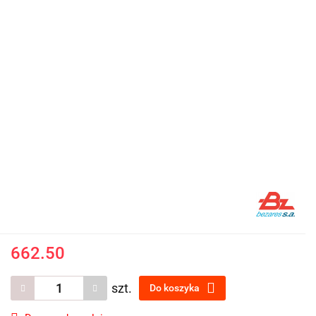
662.50
szt.
Do koszyka