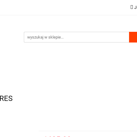
J
OWA
HDS AKCESORIA
WYCIĄGARKI
 WYDMUCHU
ZESTAWY HYDRAULICZNE
WSPARCIE 
WYCIĄGARKI
KOMPRESORY DO WYDMUCHU
Z
ARES