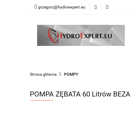
grzegorz@hydroexpert.eu
HYDRAULIKA SIŁ
KOMPRESORY DO
PRODUCENCI
HYDRAULIKA SIŁOWA
HDS AKCESORIA
WSPARCIE TECHNICZNE
PRODUCENCI
Strona główna
POMPY
POMPA ZĘBATA 60 Litrów BEZ