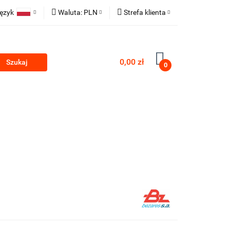
ęzyk
Waluta:
PLN
Strefa klienta
Polski
PLN
Zaloguj się
TECHNICZNE
English
EUR
Zarejestruj się
0,00 zł
0
CZK
Dodaj zgłoszenie
ESTAWY HYDRAULICZNE