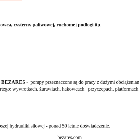
wca, cysterny paliwowej, ruchomej podłogi itp
.
ści BEZARES -
pompy przeznaczone są do pracy z dużymi obciążeniam
artego: wywrotkach, żurawiach, hakowcach, przyczepach, platformac
szej hydrauliki siłowej - ponad 50 letnie doświadczenie.
bezares.com