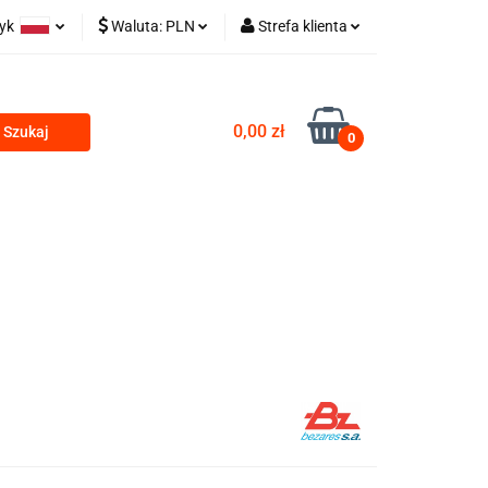
zyk
Waluta:
PLN
Strefa klienta
olski
PLN
Zaloguj się
 TECHNICZNE
glish
EUR
Zarejestruj się
0,00 zł
0
CZK
Dodaj zgłoszenie
ZESTAWY HYDRAULICZNE