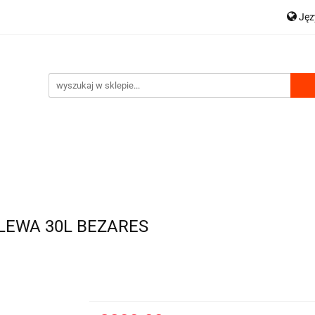
Ję
OWA
HDS AKCESORIA
WYCIĄGARKI
P
 WYDMUCHU
ZESTAWY HYDRAULICZNE
WSPARCIE
En
WYCIĄGARKI
KOMPRESORY DO WYDMUCHU
EWA 30L BEZARES