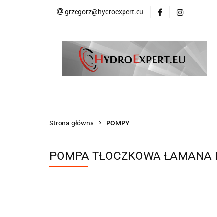
grzegorz@hydroexpert.eu
HYDRAULIKA SIŁ
KOMPRESORY DO
PRODUCENCI
HYDRAULIKA SIŁOWA
HDS AKCESORIA
WSPARCIE TECHNICZNE
PRODUCENCI
Strona główna
POMPY
POMPA TŁOCZKOWA ŁAMANA L