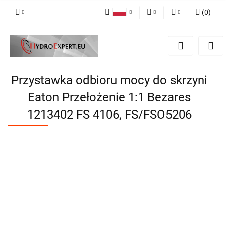
(
0
)
Polski
PLN
Zaloguj się
English
Zarejestruj się
EUR
Dodaj zgłoszenie
CZK
Przystawka odbioru mocy do skrzyni
Eaton Przełożenie 1:1 Bezares
1213402 FS 4106, FS/FSO5206