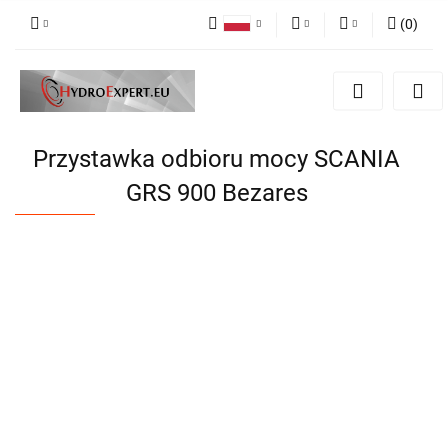
(
0
)
Polski
PLN
Zaloguj się
English
Zarejestruj się
EUR
Dodaj zgłoszenie
CZK
Przystawka odbioru mocy SCANIA
GRS 900 Bezares