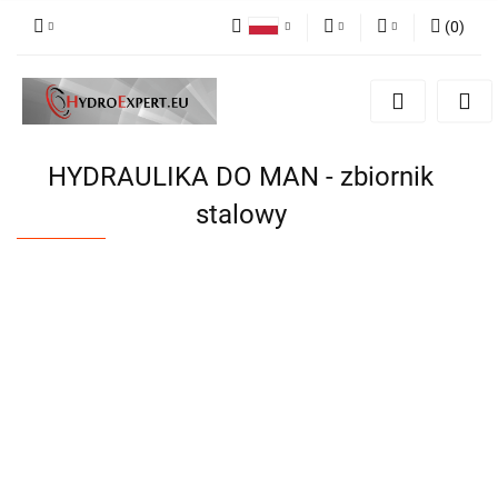
(
0
)
Polski
PLN
Zaloguj się
English
Zarejestruj się
EUR
Dodaj zgłoszenie
CZK
HYDRAULIKA DO MAN - zbiornik
stalowy